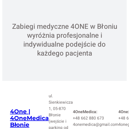
Zabiegi medyczne 4ONE w Błoniu
wyróżnia profesjonalne i
indywidualne podejście do
każdego pacjenta
ul.
Sienkiewicza
1, 05-870
4One |
4OneMedica:
4One
Błonie
4OneMedica
+48 662 880 673
+48 6
(wejście i
Błonie
4onemedica@gmail.com
4one
parking od