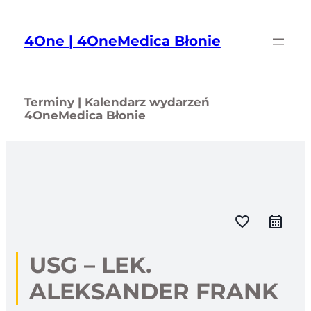
Przejdź
do
4One | 4OneMedica Błonie
treści
Terminy | Kalendarz wydarzeń
4OneMedica Błonie
favorite_border
USG – LEK.
ALEKSANDER FRANK