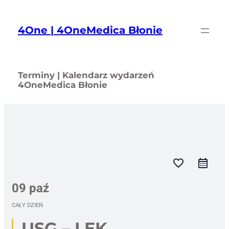
Przejdź
do
4One | 4OneMedica Błonie
treści
Terminy | Kalendarz wydarzeń
4OneMedica Błonie
favorite_border
09 paź
CAŁY DZIEŃ
USG – LEK.