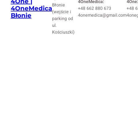
4One |
4OneMedica:
4One
Błonie
4OneMedica
+48 662 880 673
+48 6
(wejście i
Błonie
4onemedica@gmail.com
4one
parking od
ul.
Kościuszki)