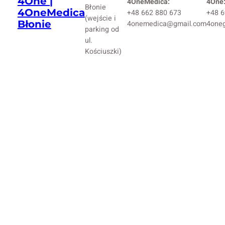
4One |
4OneMedica:
4One
Błonie
4OneMedica
+48 662 880 673
+48 6
(wejście i
Błonie
4onemedica@gmail.com
4one
parking od
ul.
Kościuszki)