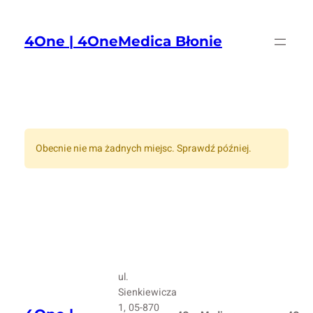
Przejdź
do
4One | 4OneMedica Błonie
treści
Obecnie nie ma żadnych miejsc. Sprawdź później.
ul.
Sienkiewicza
1, 05-870