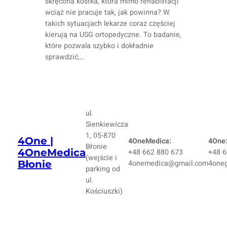
skręcona kostka, która mimo rehabilitacji
wciąż nie pracuje tak, jak powinna? W
takich sytuacjach lekarze coraz częściej
kierują na USG ortopedyczne. To badanie,
które pozwala szybko i dokładnie
sprawdzić,…
ul.
Sienkiewicza
1, 05-870
4One |
4OneMedica:
4One
Błonie
4OneMedica
+48 662 880 673
+48 6
(wejście i
Błonie
4onemedica@gmail.com
4one
parking od
ul.
Kościuszki)