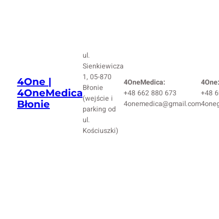
ul.
Sienkiewicza
1, 05-870
4One |
4OneMedica:
4One
Błonie
4OneMedica
+48 662 880 673
+48 6
(wejście i
Błonie
4onemedica@gmail.com
4one
parking od
ul.
Kościuszki)