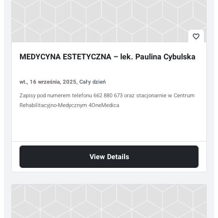
favorite_border
MEDYCYNA ESTETYCZNA – lek. Paulina Cybulska
wt., 16 września, 2025
, Cały dzień
Zapisy pod numerem telefonu 662 880 673 oraz stacjonarnie w Centrum
Rehabilitacyjno-Medycznym 4OneMedica
View Details