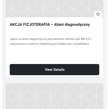
favorite_border
AKCJA FIZJOTERAPIA – dzień diagnostyczny
Zapisy na dzień diagnostyczny pod numerem telefonu 662 880 673 i
stacjonarnie w Centrum rehabilitacyjno-Medycznym 4OneMedica
View Details