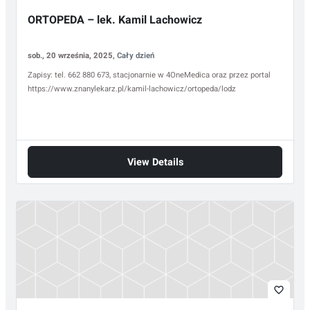
ORTOPEDA – lek. Kamil Lachowicz
sob., 20 września, 2025
, Cały dzień
Zapisy: tel. 662 880 673, stacjonarnie w 4OneMedica oraz przez portal
https://www.znanylekarz.pl/kamil-lachowicz/ortopeda/lodz
View Details
favorite_border