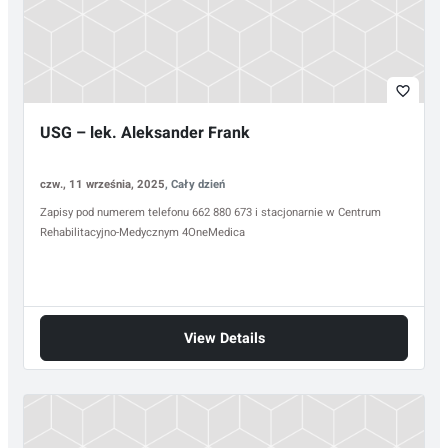
favorite_border
USG – lek. Aleksander Frank
czw., 11 września, 2025
, Cały dzień
Zapisy pod numerem telefonu 662 880 673 i stacjonarnie w Centrum
Rehabilitacyjno-Medycznym 4OneMedica
View Details