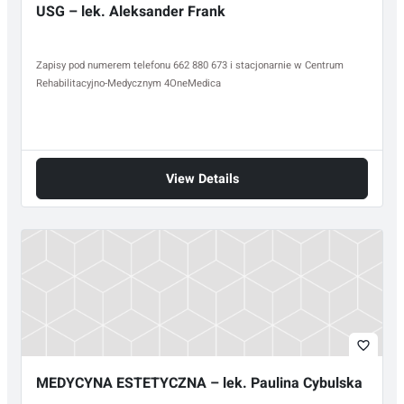
USG – lek. Aleksander Frank
Zapisy pod numerem telefonu 662 880 673 i stacjonarnie w Centrum
Rehabilitacyjno-Medycznym 4OneMedica
View Details
favorite_border
MEDYCYNA ESTETYCZNA – lek. Paulina Cybulska