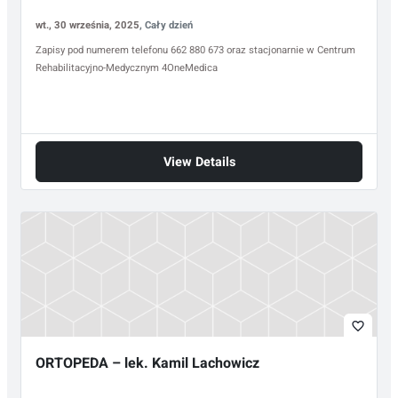
wt., 30 września, 2025
, Cały dzień
Zapisy pod numerem telefonu 662 880 673 oraz stacjonarnie w Centrum
Rehabilitacyjno-Medycznym 4OneMedica
View Details
favorite_border
ORTOPEDA – lek. Kamil Lachowicz