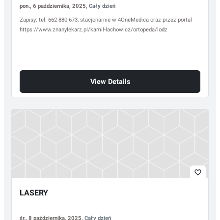
pon., 6 października, 2025
, Cały dzień
Zapisy: tel. 662 880 673, stacjonarnie w 4OneMedica oraz przez portal
https://www.znanylekarz.pl/kamil-lachowicz/ortopeda/lodz
View Details
favorite_border
LASERY
śr., 8 października, 2025
, Cały dzień