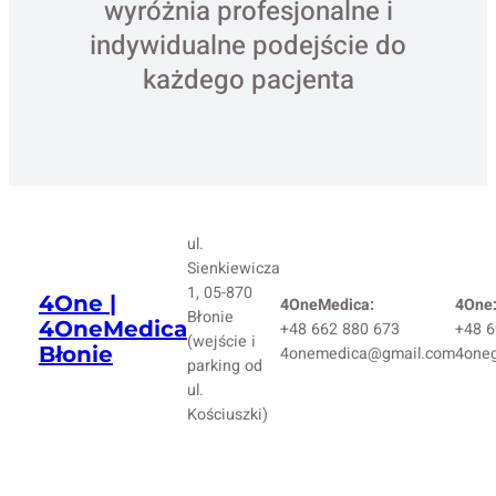
wyróżnia profesjonalne i
indywidualne podejście do
każdego pacjenta
ul.
Sienkiewicza
1, 05-870
4One |
4OneMedica:
4One
Błonie
4OneMedica
+48 662 880 673
+48 6
(wejście i
Błonie
4onemedica@gmail.com
4one
parking od
ul.
Kościuszki)