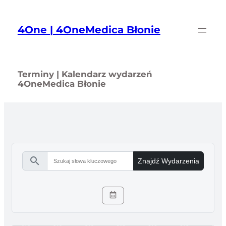
Przejdź
do
4One | 4OneMedica Błonie
treści
Terminy | Kalendarz wydarzeń
4OneMedica Błonie
search
Znajdź Wydarzenia