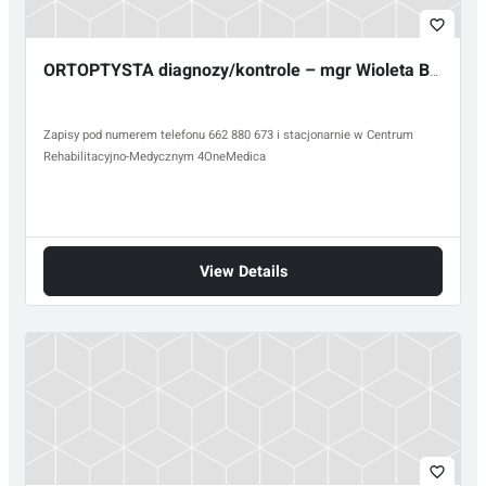
favorite_border
ORTOPTYSTA diagnozy/kontrole – mgr Wioleta Bogusławska
Zapisy pod numerem telefonu 662 880 673 i stacjonarnie w Centrum
Rehabilitacyjno-Medycznym 4OneMedica
View Details
favorite_border