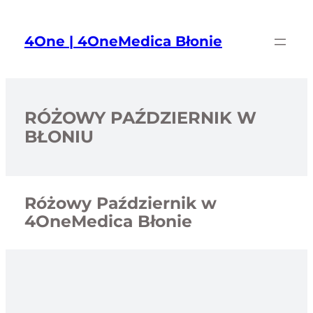
Przejdź
do
4One | 4OneMedica Błonie
treści
RÓŻOWY PAŹDZIERNIK W
BŁONIU
Różowy Październik w
4OneMedica Błonie