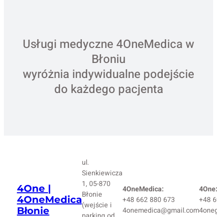
Usługi medyczne 4OneMedica w
Błoniu
wyróżnia indywidualne podejście
do każdego pacjenta
ul.
Sienkiewicza
1, 05-870
4One |
4OneMedica:
4One
Błonie
4OneMedica
+48 662 880 673
+48 6
(wejście i
Błonie
4onemedica@gmail.com
4one
parking od