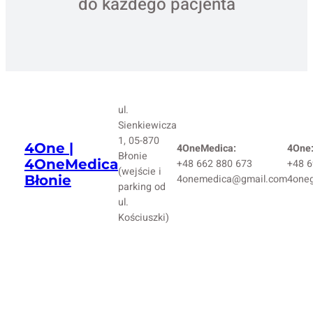
do każdego pacjenta
ul.
Sienkiewicza
1, 05-870
4One |
4OneMedica:
4One
Błonie
4OneMedica
+48 662 880 673
+48 6
(wejście i
Błonie
4onemedica@gmail.com
4one
parking od
ul.
Kościuszki)