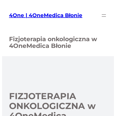
Przejdź
do
4One | 4OneMedica Błonie
treści
Fizjoterapia onkologiczna w
4OneMedica Błonie
FIZJOTERAPIA
ONKOLOGICZNA w
4OneMedica