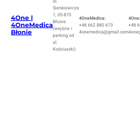
ul.
Sienkiewicza
1, 05-870
4One |
4OneMedica:
4One
Błonie
4OneMedica
+48 662 880 673
+48 6
(wejście i
Błonie
4onemedica@gmail.com
4one
parking od
ul.
Kościuszki)