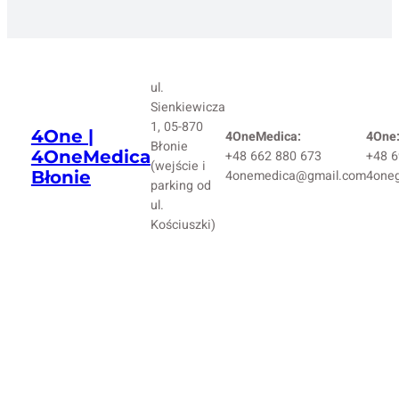
ul.
Sienkiewicza
1, 05-870
4One |
4OneMedica:
4One
Błonie
4OneMedica
+48 662 880 673
+48 6
(wejście i
Błonie
4onemedica@gmail.com
4one
parking od
ul.
Kościuszki)