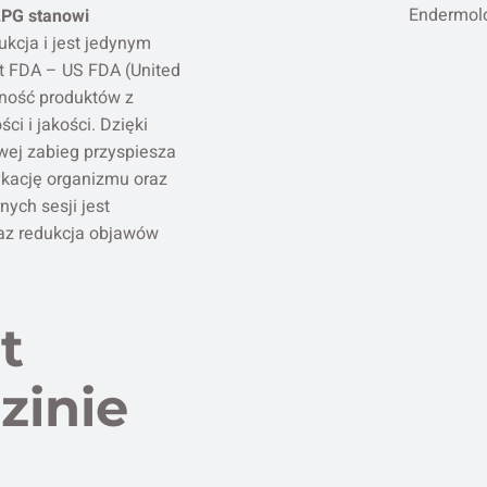
Endermolo
LPG stanowi
sukcja i jest jedynym
t FDA – US FDA (United
dność produktów z
i i jakości. Dzięki
wej zabieg przyspiesza
kację organizmu oraz
nych sesji jest
az redukcja objawów
t
zinie