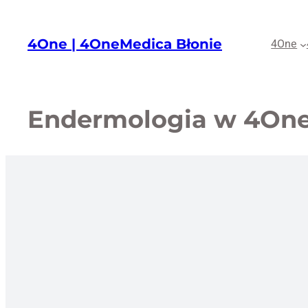
Przejdź
do
4One | 4OneMedica Błonie
4One
treści
Endermologia w 4One