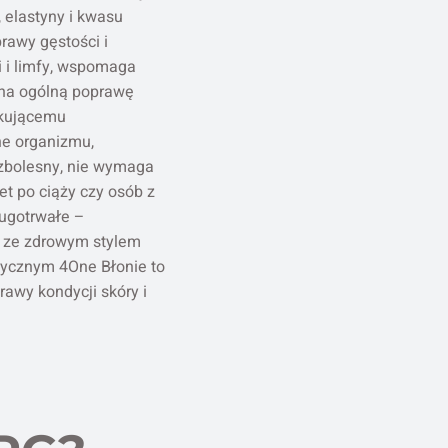
 elastyny i kwasu
prawy gęstości i
i i limfy, wspomaga
ę na ogólną poprawę
ykującemu
ne organizmu,
ezbolesny, nie wymaga
et po ciąży czy osób z
ługotrwałe –
h ze zdrowym stylem
tycznym 4One Błonie to
awy kondycji skóry i