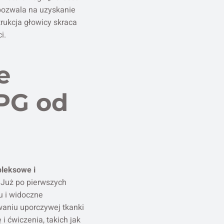
a pozwala na uzyskanie
rukcja głowicy skraca
i.
e
PG od
leksowe i
. Już po pierwszych
u i widoczne
waniu uporczywej tkanki
i ćwiczenia, takich jak