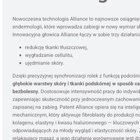
Nowoczesna technologia Alliance to najnowsze osiągnięc
endermologii, które wprowadza zabiegi w nowy wymiar sk
Innowacyjna głowica Alliance łączy w sobie trzy działani
redukcję tkanki tłuszczowej,
wygładzanie cellulitu,
ujędrnianie skóry.
Dzięki precyzyjnej synchronizacji rolek z funkcją podciśn
głębokie warstwy skóry i tkanki podskórnej w sposób ca
bezbolesny
. Dostosowuje intensywność pracy do indywid
zapewniając skuteczność przy jednoczesnym zachowani
zapisanej na zabieg. Patent Alliance opiera się na inte
mechanicznym, który aktywuje fibroblasty do produkcji 
kolagenu, elastyny i kwasu hialuronowego — kluczowyc
odpowiadających za młody wygląd i elastyczność skóry.
relaksujący masaż, a jego działanie porównywane jest do