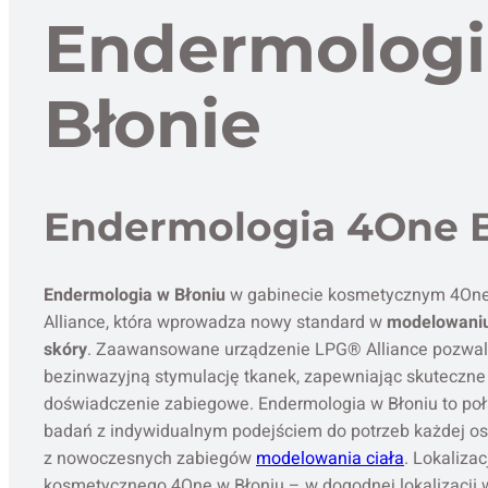
Endermologi
Błonie
Endermologia 4One B
Endermologia w Błoniu
w gabinecie kosmetycznym 4One t
Alliance, która wprowadza nowy standard w
modelowaniu 
skóry
. Zaawansowane urządzenie LPG® Alliance pozwala
bezinwazyjną stymulację tkanek, zapewniając skuteczne
doświadczenie zabiegowe. Endermologia w Błoniu to poł
badań z indywidualnym podejściem do potrzeb każdej os
z nowoczesnych zabiegów
modelowania ciała
. Lokaliza
kosmetycznego 4One w Błoniu – w dogodnej lokalizacji 