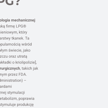
PG?
ologia mechanicznej
ską firmę LPG®
ieniowym, który
arstwy tkanek. Ta
opularnością wśród
łym świecie, jako
zczu oraz utratą
ładki o kriolipolizie],
rurgicznych
, takich jak
onym przez FDA.
ministration) –
dardami
znej stymulacji
metabolizm, poprawia
stymuluje produkcję