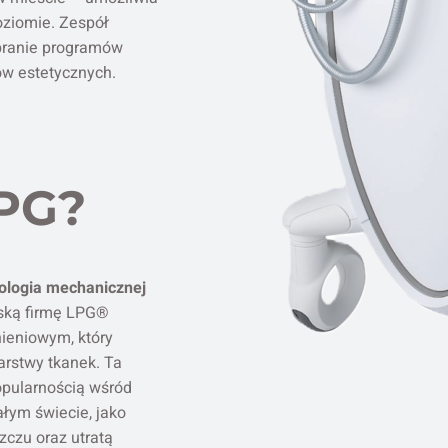
ziomie. Zespół
obranie programów
ów estetycznych.
PG?
ologia mechanicznej
ską firmę LPG®
ieniowym, który
arstwy tkanek. Ta
opularnością wśród
łym świecie, jako
zczu oraz utratą