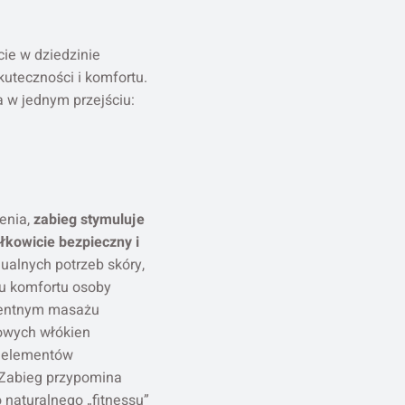
ie w dziedzinie
uteczności i komfortu.
a w jednym przejściu:
ienia,
zabieg stymuluje
łkowicie bezpieczny i
ualnych potrzeb skóry,
u komfortu osoby
ligentnym masażu
nowych włókien
h elementów
 Zabieg przypomina
 naturalnego „fitnessu”