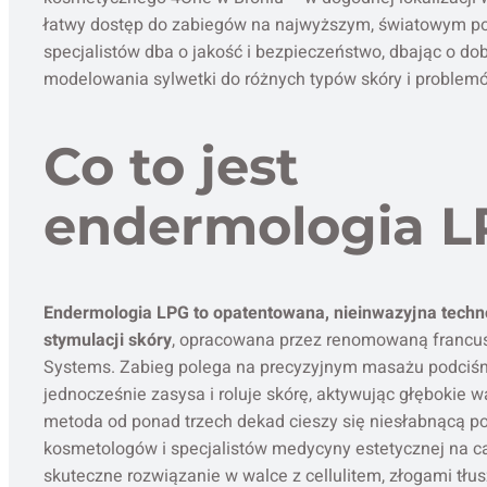
łatwy dostęp do zabiegów na najwyższym, światowym po
specjalistów dba o jakość i bezpieczeństwo, dbając o d
modelowania sylwetki do różnych typów skóry i problem
Co to jest
endermologia L
Endermologia LPG to opatentowana, nieinwazyjna techn
stymulacji skóry
, opracowana przez renomowaną francu
Systems. Zabieg polega na precyzyjnym masażu podciśn
jednocześnie zasysa i roluje skórę, aktywując głębokie w
metoda od ponad trzech dekad cieszy się niesłabnącą p
kosmetologów i specjalistów medycyny estetycznej na ca
skuteczne rozwiązanie w walce z cellulitem, złogami tłus