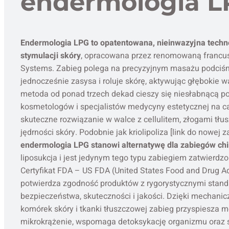
endermologia L
Endermologia LPG to opatentowana, nieinwazyjna techn
stymulacji skóry
, opracowana przez renomowaną francu
Systems. Zabieg polega na precyzyjnym masażu podciśn
jednocześnie zasysa i roluje skórę, aktywując głębokie w
metoda od ponad trzech dekad cieszy się niesłabnącą p
kosmetologów i specjalistów medycyny estetycznej na ca
skuteczne rozwiązanie w walce z cellulitem, złogami tłus
jędrności skóry. Podobnie jak kriolipoliza [link do nowej zak
endermologia LPG stanowi alternatywę dla zabiegów chi
liposukcja i jest jedynym tego typu zabiegiem zatwierdz
Certyfikat FDA – US FDA (United States Food and Drug Ad
potwierdza zgodność produktów z rygorystycznymi stan
bezpieczeństwa, skuteczności i jakości. Dzięki mechanic
komórek skóry i tkanki tłuszczowej zabieg przyspiesza 
mikrokrążenie, wspomaga detoksykację organizmu oraz 