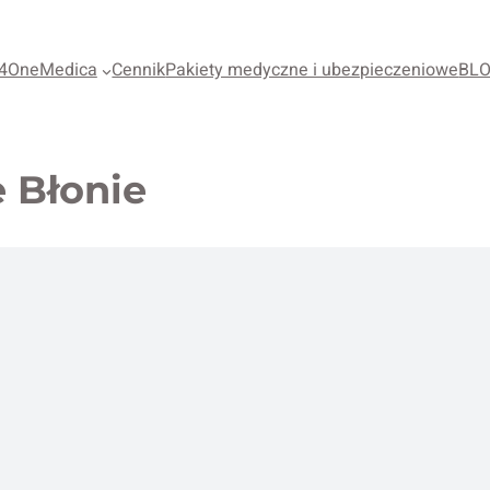
4OneMedica
Cennik
Pakiety medyczne i ubezpieczeniowe
BL
 Błonie