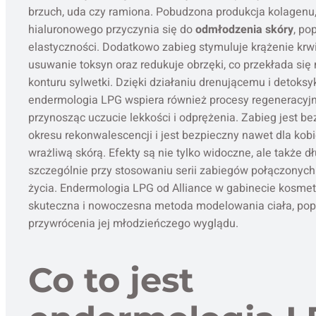
brzuch, uda czy ramiona. Pobudzona produkcja kolagenu,
hialuronowego przyczynia się do
odmłodzenia skóry
, po
elastyczności. Dodatkowo zabieg stymuluje krążenie krw
usuwanie toksyn oraz redukuje obrzęki, co przekłada si
konturu sylwetki. Dzięki działaniu drenującemu i detoks
endermologia LPG wspiera również procesy regeneracyj
przynosząc uczucie lekkości i odprężenia. Zabieg jest b
okresu rekonwalescencji i jest bezpieczny nawet dla kobi
wrażliwą skórą. Efekty są nie tylko widoczne, ale także d
szczególnie przy stosowaniu serii zabiegów połączonyc
życia. Endermologia LPG od Alliance w gabinecie kosme
skuteczna i nowoczesna metoda modelowania ciała, popr
przywrócenia jej młodzieńczego wyglądu.
Co to jest