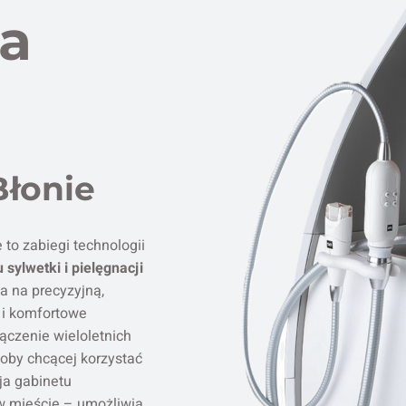
a
łonie
o zabiegi technologii
sylwetki i pielęgnacji
 na precyzyjną,
 i komfortowe
ączenie wieloletnich
oby chcącej korzystać
cja gabinetu
w mieście – umożliwia